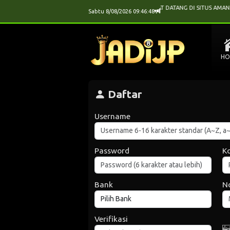
SELAMAT DATANG DI SITUS AMAN D
Sabtu 8/08/2026 09:46:49
HO
Daftar
Username
Password
K
Bank
N
Verifikasi