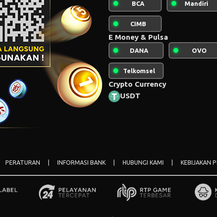
BCA
Mandiri
CIMB
E Money & Pulsa
DANA
OVO
Telkomsel
Crypto Currency
USDT
PERATURAN
|
INFORMASI BANK
|
HUBUNGI KAMI
|
KEBIJAKAN P