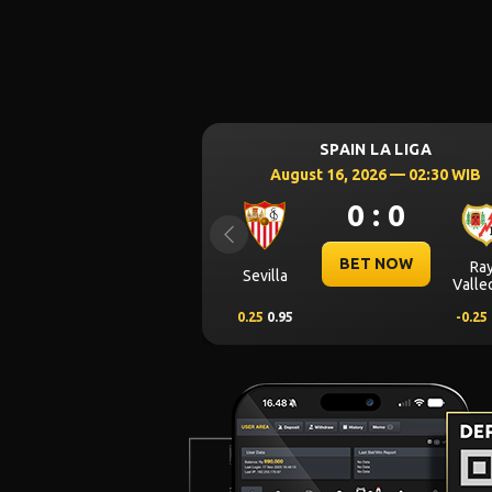
SPAIN LA LIGA
August 16, 2026 — 02:30 WIB
0 : 0
Previous
BET NOW
Rayo
Sevilla
Vallecano
0.25
0.95
-0.25
0.95