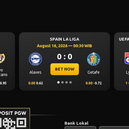
SPAIN LA LIGA
UEFA CHAMPIONS 
August 16, 2026 — 00:30 WIB
August 12, 2
0 : 0
0
BET NOW
BE
Alaves
Getafe
Lyon
0.00
0.62
0.00
-0.72
1
0.86
Bank Lokal