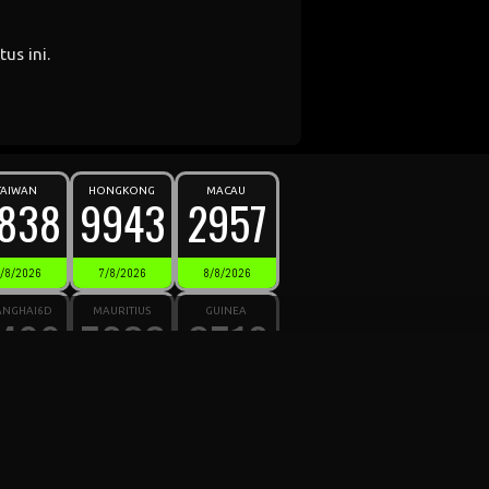
us ini.
TAIWAN
HONGKONG
MACAU
838
9943
2957
/8/2026
7/8/2026
8/8/2026
ANGHAI6D
MAURITIUS
GUINEA
499
5633
3512
/8/2026
7/8/2026
7/8/2026