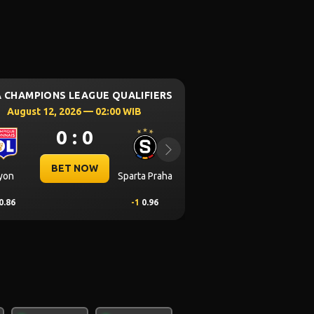
LEAGUE QUALIFIERS
UEFA CHAMPIONS LEAGUE QUALIFIE
026 — 02:00 WIB
August 12, 2026 — 01:30 WIB
 : 0
0 : 0
Next
T NOW
BET NOW
SK Sturm
Sparta Praha
Fenerbah
Graz
-1
0.96
-0.5
0.95
0.5
0.87