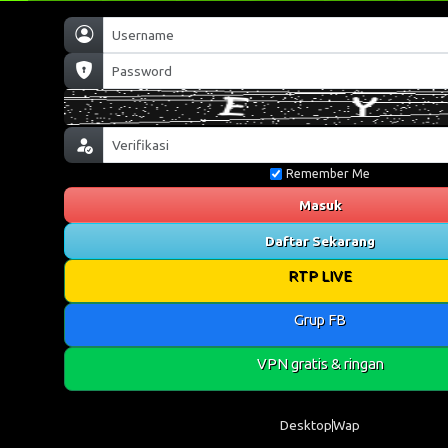
Remember Me
Masuk
Daftar Sekarang
RTP LIVE
Grup FB
VPN gratis & ringan
Desktop
Wap