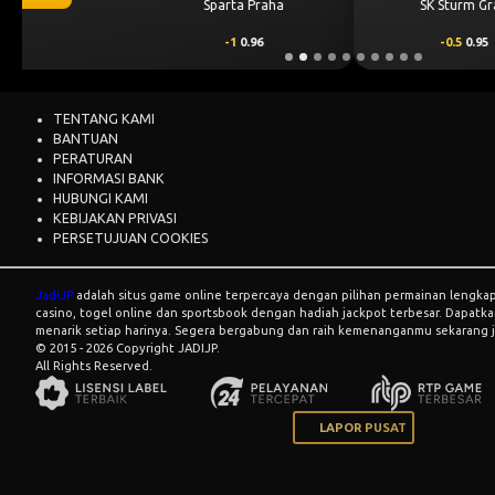
SK Sturm Graz
-0.5
0.95
TENTANG KAMI
BANTUAN
PERATURAN
INFORMASI BANK
HUBUNGI KAMI
KEBIJAKAN PRIVASI
PERSETUJUAN COOKIES
JadiJP
adalah situs game online terpercaya dengan pilihan permainan lengkap s
casino, togel online dan sportsbook dengan hadiah jackpot terbesar. Dapat
menarik setiap harinya. Segera bergabung dan raih kemenanganmu sekarang 
© 2015 - 2026 Copyright JADIJP.
All Rights Reserved.
LAPOR PUSAT