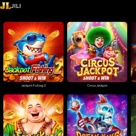
JILI
Jackpot Fishing 2
Circus Jackpot