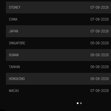
MALAYSIA
06-08-2026
SAEKEO
07-08-2026
SZECHUAN
07-08-2026
THAILAND
06-08-2026
LIBERIA
06-08-2026
SHANGHAI6D
06-08-2026
MAURITIUS
06-08-2026
GUINEA
06-08-2026