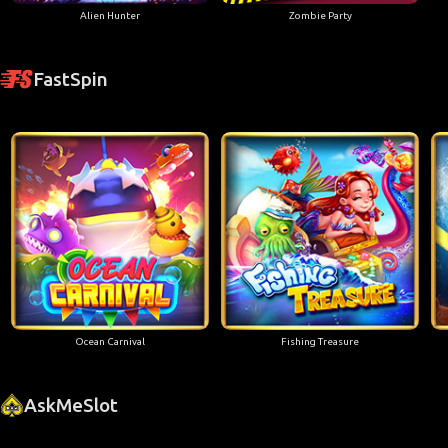
Alien Hunter
Zombie Party
FastSpin
Ocean Carnival
Fishing Treasure
AskMeSlot