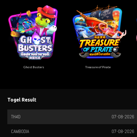
Ghost Busters
Treasure of Pirate
Togel Result
TOTO WUHAN
07-08-2026
HK SIANG
07-08-2026