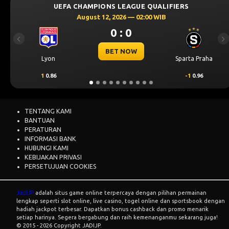
HAMPIONS LEAGUE QUALIFIERS
UEFA CH
August 12, 2026 — 02:00 WIB
Aug
0 : 0
Previous
Ne
BET NOW
Sparta Praha
SK Sturm Graz
-1
0.96
-0.5
0.95
TENTANG KAMI
BANTUAN
PERATURAN
INFORMASI BANK
HUBUNGI KAMI
KEBIJAKAN PRIVASI
PERSETUJUAN COOKIES
JadiJP
adalah situs game online terpercaya dengan pilihan permainan
lengkap seperti slot online, live casino, togel online dan sportsbook dengan
hadiah jackpot terbesar. Dapatkan bonus cashback dan promo menarik
setiap harinya. Segera bergabung dan raih kemenanganmu sekarang juga!
© 2015 - 2026 Copyright JADIJP.