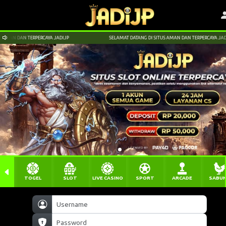
AN DAN TERPERCAYA JADIJP
SELAMAT DATANG DI SITUS AMAN DAN TERPERCAYA JADIJP
TOGEL
SLOT
LIVE CASINO
SPORT
ARCADE
SABU