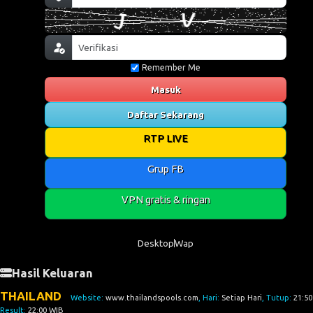
Remember Me
Masuk
Daftar Sekarang
RTP LIVE
Grup FB
VPN gratis & ringan
Desktop
Wap
Hasil Keluaran
THAILAND
Website:
www.thailandspools.com
, Hari:
Setiap Hari
, Tutup:
21:5
Result:
22:00 WIB