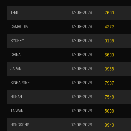
TH4D
07-08-2026
7690
CAMBODIA
07-08-2026
4372
SYDNEY
07-08-2026
0158
CHINA
07-08-2026
6699
JAPAN
07-08-2026
3965
SINGAPORE
07-08-2026
7907
HUNAN
07-08-2026
7548
TAIWAN
07-08-2026
5838
HONGKONG
07-08-2026
9943